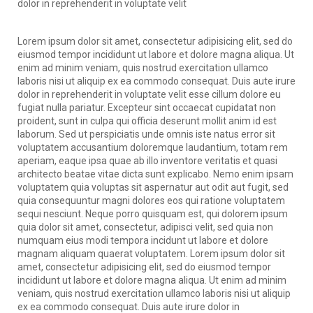
dolor in reprehenderit in voluptate velit
Lorem ipsum dolor sit amet, consectetur adipisicing elit, sed do
eiusmod tempor incididunt ut labore et dolore magna aliqua. Ut
enim ad minim veniam, quis nostrud exercitation ullamco
laboris nisi ut aliquip ex ea commodo consequat. Duis aute irure
dolor in reprehenderit in voluptate velit esse cillum dolore eu
fugiat nulla pariatur. Excepteur sint occaecat cupidatat non
proident, sunt in culpa qui officia deserunt mollit anim id est
laborum. Sed ut perspiciatis unde omnis iste natus error sit
voluptatem accusantium doloremque laudantium, totam rem
aperiam, eaque ipsa quae ab illo inventore veritatis et quasi
architecto beatae vitae dicta sunt explicabo. Nemo enim ipsam
voluptatem quia voluptas sit aspernatur aut odit aut fugit, sed
quia consequuntur magni dolores eos qui ratione voluptatem
sequi nesciunt. Neque porro quisquam est, qui dolorem ipsum
quia dolor sit amet, consectetur, adipisci velit, sed quia non
numquam eius modi tempora incidunt ut labore et dolore
magnam aliquam quaerat voluptatem. Lorem ipsum dolor sit
amet, consectetur adipisicing elit, sed do eiusmod tempor
incididunt ut labore et dolore magna aliqua. Ut enim ad minim
veniam, quis nostrud exercitation ullamco laboris nisi ut aliquip
ex ea commodo consequat. Duis aute irure dolor in