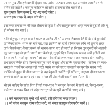
पर मनमुख जीव इसे बाहरी झिड़प, मार ,डांट- फटकार समझ इस अनमोल रूहानियत से
वंचित हो जाते हैं। सतगुरु साहिबान तो सदैव ही हमारा हित चाहते हैं।
गुरु कुम्हार शिष्य कुम्भ है, गढ़-गढ़ काढ़ै खोट।
अन्तर हाथ साहर दै, बाहर मारे चोट ।।
इसी तरह हमारा मन भी काल शैतान से जुड़ा है और सतगुरु संगत अमृत नाम से तुड़ा है और यूं
ही जीवन गंवा रहा है।
हाजिरां हुजूर सतगुरु बाबा ईश्वरशाह साहिब जी हमें अक्सर हिदायत देते हैं कि यदि तुम वेदों
उपनिषदों ज्ञान- ध्यान की बातें पढ़, पढ़ा ज्ञानियों का दर्जा हासिल कर लोगे, तो तुम्हारे अंदर
तर्क-वितर्क वाद-विवाद करने की खराब आदत पैदा हो जाती है, जिससे तुम दूसरों को अज्ञानी
मूढ़ जान खुद को ज्ञानी-ध्यानी मान बैठते हो, तुम्हारे दिल में अहंकार अकड़ रूपी हठीली सर्प
बैठ जाता है। प्यारे इस मारग में तो बाल-गोपालों की तरह सरल सहज स्वभाव होना चाहिए,
तभी हृदय निर्मल होगा जिससे सतगुरु भाणे में सुख और शान्ति प्राप्त होगी। लेकिन हम साध-
संगत के वचनों पर अमल नहीं करते, प्यारे! मन को सतत समझाने का पुरजोर यतन करो,
क्योंकि जो हुकुम में जीना जानता है, वह बेहुकमी लकीरें नहीं खींचता, नम्रता, दीनता धारण
करने से आत्मिक आनंद एवं साध- संगत की सेवा से ही रूहानी बल मिलता है।
सो हमें चाहिए कि सदैव बिना किसी शक-शुभा के सतगुरु के भाणे में राजी रहें, किन्तु-परन्तु
वाले राग न गाकर चित को सदैव सतगुरु जी के श्री चरणों में लगाए रखें।
।। कहे नारायणशाह सुनो भाई भक्तों, हरी हरियाला सदा दयाल।।
।। जो संगत सतगुरु प्रेम प्रीत धारी, जो संगत सतगुरु प्रेम प्रीत धारी।।