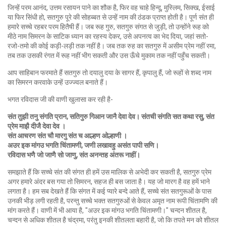
जिन्हें परम आनंद, उत्तम रसायन पाने का शौक है, फिर वह चाहे हिन्दू, मुस्लिम, सिक्ख, ईसाई
या फिर सिंधी हो, सतगुरु पूरे की साेहब्बत से उन्हें नाम की ठंडक प्राप्त होती है। पूर्ण संत ही
हमारे सच्चे रहबर परम हितैषी हैं। जब रूह गुरु, सतगुरु संगत से जुड़ी, तो उन्होंने रूह को
मीठे नाम सिमरन के साटिक ध्यान का रहस्य देकर, उसे अपनत्व का भेद दिया, जहां सतो-
रजो-तमो की कोई कड़ी-लड़ी तक नहीं है। जब तक रुह का सतगुरु में असीम प्रेम नहीं रमा,
तब तक उसकी रंगत में रूह नहीं भीग सकती और उस ऊँचे मुकाम तक नहीं पहुँच सकती।
आप साहिबान फरमाते हैं सतगुरु तो दयालु दया के सागर हैं, कृपालु हैं, जो रूहों से शब्द नाम
का सिमरन करवाके उन्हें उज्ज्वल बनाते हैं।
भगत रविदास जी की वाणी खुलासा कर रही है-
संत तुझी तनु संगति प्रान, सतिगुरु गिआन जानै देवा देव। संतची संगति सत कथा रसु, संत
प्रेम माझै दीजै देवा देव ।
संत आचरण संत चौ मारगु संत च आल्हण ओल्हाणी ।
अउर इक मांगउ भगति चिंतामणी, जणी लखावहु असंत पापी सणि।
रविदास भणै जो जाणै सो जाणु, संत अनन्तह अंतरू नाहीं।
समझाते हैं कि सच्चे संत की संगत ही हमें उस मालिक से अभेदी कर सकती है, सतगुरु प्रेम
अगर हमारे अंदर बस गया तो सिमरन, सहज ही बस जाता है। यह जो मारग है वह हमें भाने
लगता है। हम सब देखते हैं कि संगत में कई प्यारे बन्दे आते हैं, सच्चे संत सतगुरूओं के पास
उनकी भीड़ लगी रहती है, परन्तु सच्चे भक्त सतगुरुओं से केवल अमृत नाम रूपी चिंतामणि की
मांग करते हैं। वाणी में भी आया है, "अउर इक मांगउ भगति चिंतामणी।" चन्दन शीतल है,
चन्दन से अधिक शीतल है चंद्रमा, परंतु इनकी शीतलता बहारी है, जो कि तपते मन को शीतल