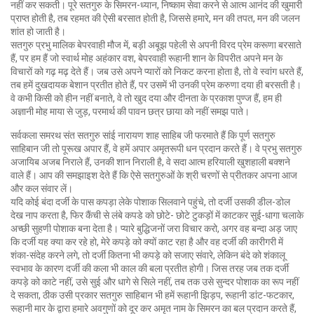
नहीं कर सकती। पूरे सतगुरु के सिमरन-ध्यान, निष्काम सेवा करने से आत्म आनंद की खुमारी
प्राप्त होती है, तब रहमत की ऐसी बरसात होती है, जिससे हमारे, मन की तपत, मन की जलन
शांत हो जाती है।
सतगुरु प्रभु मालिक बेपरवाही मौज में, बड़ी अबूझ पहेली से अपनी विरद प्रेम करूणा बरसाते
हैं, पर हम हैं जो स्वार्थ मोह अहंकार वश, बेपरवाही रूहानी शान के विपरीत अपने मन के
विचारों को गढ़ मढ़ देते हैं। जब उसे अपने प्यारों को निकट करना होता है, तो वे स्वांग धरते हैं,
तब हमें दुखदायक बेशान प्रतीत होते हैं, पर उसमें भी उनकी प्रेम करुणा दया ही बरसती है।
वे कभी किसी को हीन नहीं बनाते, वे तो खुद दया और दीनता के प्रकाश पुण्ज हैं, हम ही
अज्ञानी मोह माया से जुड़, परमार्थ की पावन छत्र छाया को नहीं समझ पाते।
सर्वकला समरथ संत सतगुरु सांई नारायण शाह साहिब जी फरमाते हैं कि पूर्ण सतगुरु
साहिबान जी तो पूरूख अपार हैं, वे हमें अपार अमृतरूपी धन प्रदान करते हैं। वे प्रभु सतगुरु
अजायिब अजब निराले हैं, उनकी शान निराली है, वे सदा आत्म हरियाली खुशहाली बक्शने
वाले हैं। आप की समझाइश देते हैं कि ऐसे सतगुरुओं के श्री चरणों से प्रीतकर अपना आज
और कल संवार लें।
यदि कोई बंदा दर्जी के पास कपड़ा लेके पोशाक सिलवाने पहुंचे, तो दर्जी उसकी डील-डोल
देख नाप करता है, फिर कैंची से लंबे कपडे को छोटे- छोटे टुकड़ों में काटकर सुई-धागा चलाके
अच्छी सुहणी पोशाक बना देता है। प्यारे बुद्धिजनों जरा विचार करो, अगर वह बन्दा अड़ जाए
कि दर्जी यह क्या कर रहे हो, मेरे कपड़े को क्यों काट रहा है और वह दर्जी की कारीगरी में
शंका-संदेह करने लगे, तो दर्जी कितना भी कपड़े को सजाए संवारे, लेकिन बंदे को शंकालू
स्वभाव के कारण दर्जी की कला भी काल की बला प्रतीत होगी। जिस तरह जब तक दर्जी
कपड़े को काटे नहीं, उसे सुई और धागे से सिले नहीं, तब तक उसे सुन्दर पोशाक का रूप नहीं
दे सकता, ठीक उसी प्रकार सतगुरु साहिबान भी हमें रूहानी झिड़प, रूहानी डांट-फटकार,
रूहानी मार के द्वारा हमारे अवगुणों को दूर कर अमृत नाम के सिमरन का बल प्रदान करते हैं,