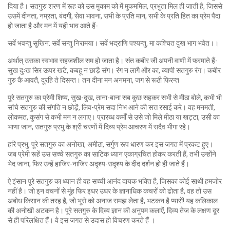
दिया है। सतगुरु शरण में रूह को उस मुकाम को में मुकममिल, प्रभुता मिल ही जाती है, जिससे
उसमें दीनता, नम्रता, बंदगी, सेवा भावना, सभी के प्रति मान, सभी के प्रति हित का प्रेम पैदा
हो जाता है और मन में यही भाव आते हैं-
सर्वे भवन्तु सुखिन: सर्वे सन्तु निरामया। सर्वे भद्राणि पश्यन्तु, मा कश्चित दुख भाग भवेत।।
अर्थात् उसका स्वभाव सहजशील सम हो जाता है। संत कबीर जी अपनी वाणी में फरमाते हैं-
सुख दुःख सिर ऊपर खटै, कबहू न छाडै़ संग। रंग न लागै और का, व्यापी सतगुरु रंग। कबीर
गुरु कै आवतै, दूरहि ते दिसन्त। तन दीना मन अनमना, जग से रूठी फिरन्त
पूरे सतगुरु का प्रेमी शिष्य, सुख-दुख, ताना-बाना सब कुछ सहकर सभी से मीठा बोले, कभी भी
सांचे सतगुरु की संगति न छोड़ें, लिव-प्रेम सदा निभ आने की सत्त रसाई करे। वह मनमती,
लोकमत, कुसंग से कभी मन न लगाए। प्रारब्ध कर्मों से उसे जो मिले मीठा या खट्टा, उसी का
भाणा जान, सतगुरु प्रभु के श्री चरणों में दिव्य प्रेम आचरण में सदैव भीगा रहे।
हरि प्रभु, पूरे सतगुरु का अनोखा, अमीठा, सर्गुण रूप धारण कर इस जगत में प्रकट हुए।
जब प्रेमी रूहें उस सच्चे सतगुरु का साटिक ध्यान एकाग्रचित होकर करती हैं, तभी उन्होंने
भेद जाना, फिर उन्हें हाजिर-नाजिर अदृश्य-सदृश्य के दीद दर्शन हो ही जाते हैं।
ऐ इंसान पूरे सतगुरु का ध्यान ही वह सच्ची आनंद दायक भक्ति है, जिसका कोई साथी हमजोर
नहीं है। जो इन वचनों से मूंह फिर इधर उधर के ज्ञानाधिक कचरों को ढोता है, वह तो उस
अबोध किसान की तरह है, जो भूसे को अनाज समझ लेता है, भटकन है प्यारों! यह कलिकाल
की अनोखी अटकन है। पूरे सतगुरु के दिव्य ज्ञान की अनुपम कलाऐं, दिव्य तेज के लक्षण दूर
से ही परिलक्षित हैं। वे इस जगत से उदास हो विचरण करते हैं ।