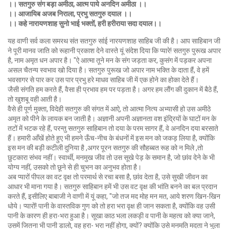
।। सतगुरु संग बड़ा अमीठा, आत्म पाये अनदिन अमीठा ।।
।। आजायिब अजब निराला, प्रभु सतगुरु दयाल ।।
।। कहे नारायणशाह सुनो भाई भक्तों, हरी हरीराया सदा दयाल।।
यह वाणी सर्व कला समरथ संत सतगुरु सांई नारयणशाह साहिब जी की है। आप साहिबान जी
ने पूरी मानव जाति को रूहानी प्रकाश देने वास्ते यूं संदेश दिया कि प्यारे! सतगुरु पुरूख अपार
है, नाम अमृत धन अपार है। "ऐ आत्मा तूने मन के संग जड़ता कर, कुसंग में पड़कर अपना
असल चैतन्य स्वभाव खो दिया है। सतगुरु पुरूख जो अपार नाम भक्ति के दाता हैं, वे हमें
भवसागर से पार कर उस पार प्रभु हरे माधव साहिब जी में एक होने का होका देते हैं।
जैसी संगति हम करते हैं, वैसा ही प्रभाव हम पर पड़ता है। अगर हम लाैंग की दुकान में बैठे हैं,
तो खुशबू वही आती है।
वैसे ही पूर्ण मुक्ता, विदेही सतगुरु की संगत में आऐ, तो आत्मा नित्य अभ्यासी हो उस अमीठे
अमृत को पीने के लायक बन जाती है। अज्ञानी अपनी अज्ञानता वश इंद्रियों के घाटों मन के
तटों में भटक रहे हैं, परन्तु सतगुरु साहिबान तो दया के परम सागर हैं, वे अनदिन दया बरसाते
हैं। हमारी आँखें होते हुए भी हमने ऊँच-नीच के बंधनों में इस मन को जकड़ लिया है, क्योंकि
इस मन की बड़ी कटीली दुनिया है ,अगर पूरन सतगुरु की सौहब्बत रूह को न मिले ,तो
छुटकारा संभव नहीं। स्वार्थी, मनमुख जीव तो उस सूखे पेड़ के समान है, जो छांव देने के भी
योग्य नहीं, उसको तो छूने से ही चुभन का अनुभव होता है।
अब प्यारों पीपल का वट वृक्ष तो परमार्थ से रचा बसा है, छांव देता है, उसे सुखी जीवन का
आधार भी माना गया है। सतगुरु साहिबान हमें भी उस वट वृक्ष की भांति बनने का बल प्रदान
करते हैं, इसीलिए बाबाजी ने वाणी में यूं कहा, "जो तज मद मोह मन मत, आये शरण खिन-खिन
धोये। प्यारों! पानी के वास्तविक गुण को तो हरा भरा वृक्ष ही जान सकता है, क्योंकि वह उसी
पानी के कारण ही हरा-भरा हुआ है। सूखा काठ भला लकड़ी व पानी के महत्व को क्या जाने,
उसमें जितना भी पानी डालो, वह हरा- भरा नहीं होगा, क्यों? क्योंकि उसे मनमति मदता ने भुला