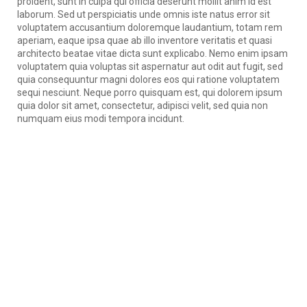
proident, sunt in culpa qui officia deserunt mollit anim id est
laborum. Sed ut perspiciatis unde omnis iste natus error sit
voluptatem accusantium doloremque laudantium, totam rem
aperiam, eaque ipsa quae ab illo inventore veritatis et quasi
architecto beatae vitae dicta sunt explicabo. Nemo enim ipsam
voluptatem quia voluptas sit aspernatur aut odit aut fugit, sed
quia consequuntur magni dolores eos qui ratione voluptatem
sequi nesciunt. Neque porro quisquam est, qui dolorem ipsum
quia dolor sit amet, consectetur, adipisci velit, sed quia non
numquam eius modi tempora incidunt.