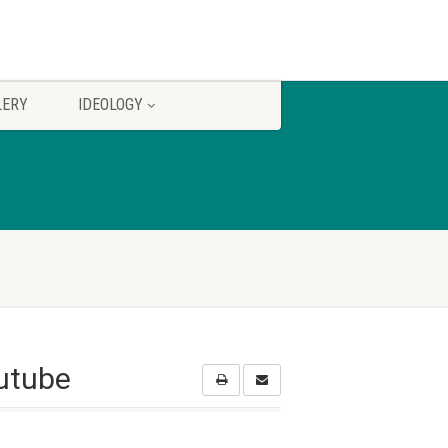
LERY
IDEOLOGY
utube